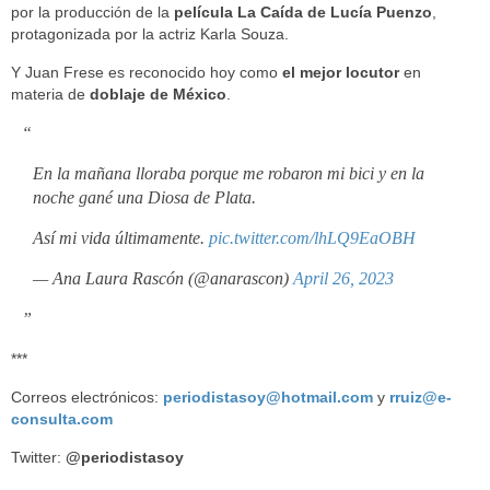
por la producción de la
película La Caída de Lucía Puenzo
,
protagonizada por la actriz Karla Souza.
Y Juan Frese es reconocido hoy como
el mejor locutor
en
materia de
doblaje de México
.
En la mañana lloraba porque me robaron mi bici y en la
noche gané una Diosa de Plata.
Así mi vida últimamente.
pic.twitter.com/lhLQ9EaOBH
— Ana Laura Rascón (@anarascon)
April 26, 2023
***
Correos electrónicos:
periodistasoy@hotmail.com
y
rruiz@e-
consulta.com
Twitter:
@periodistasoy