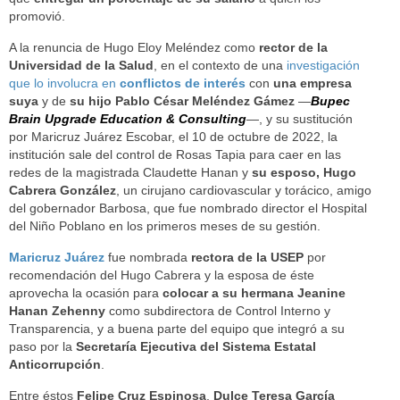
promovió.
A la renuncia de Hugo Eloy Meléndez como
rector de la
Universidad de la Salud
, en el contexto de una
investigación
que lo involucra en
conflictos de interés
con
una empresa
suya
y de
su hijo Pablo César Meléndez Gámez
—
Bupec
Brain Upgrade Education & Consulting
—, y su sustitución
por Maricruz Juárez Escobar, el 10 de octubre de 2022, la
institución sale del control de Rosas Tapia para caer en las
redes de la magistrada Claudette Hanan y
su esposo, Hugo
Cabrera González
, un cirujano cardiovascular y torácico, amigo
del gobernador Barbosa, que fue nombrado director el Hospital
del Niño Poblano en los primeros meses de su gestión.
Maricruz Juárez
fue nombrada
rectora de la USEP
por
recomendación del Hugo Cabrera y la esposa de éste
aprovecha la ocasión para
colocar a su hermana Jeanine
Hanan Zehenny
como subdirectora de Control Interno y
Transparencia, y a buena parte del equipo que integró a su
paso por la
Secretaría Ejecutiva del Sistema Estatal
Anticorrupción
.
Entre éstos
Felipe Cruz Espinosa
,
Dulce Teresa García