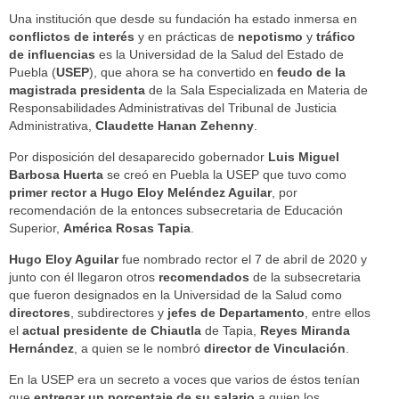
Una institución que desde su fundación ha estado inmersa en
conflictos de interés
y en prácticas de
nepotismo
y
tráfico
de influencias
es la Universidad de la Salud del Estado de
Puebla (
USEP
), que ahora se ha convertido en
feudo de la
magistrada presidenta
de la Sala Especializada en Materia de
Responsabilidades Administrativas del Tribunal de Justicia
Administrativa,
Claudette Hanan Zehenny
.
Por disposición del desaparecido gobernador
Luis Miguel
Barbosa Huerta
se creó en Puebla la USEP que tuvo como
primer rector a Hugo Eloy Meléndez Aguilar
, por
recomendación de la entonces subsecretaria de Educación
Superior,
América Rosas Tapia
.
Hugo Eloy Aguilar
fue nombrado rector el 7 de abril de 2020 y
junto con él llegaron otros
recomendados
de la subsecretaria
que fueron designados en la Universidad de la Salud como
directores
, subdirectores y
jefes de Departamento
, entre ellos
el
actual presidente de Chiautla
de Tapia,
Reyes Miranda
Hernández
, a quien se le nombró
director de Vinculación
.
En la USEP era un secreto a voces que varios de éstos tenían
que
entregar un porcentaje de su salario
a quien los