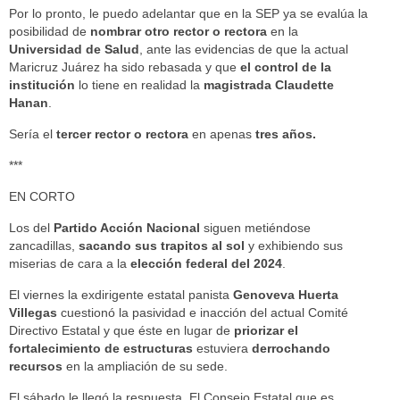
Por lo pronto, le puedo adelantar que en la SEP ya se evalúa la
posibilidad de
nombrar otro rector o rectora
en la
Universidad de Salud
, ante las evidencias de que la actual
Maricruz Juárez ha sido rebasada y que
el control de la
institución
lo tiene en realidad la
magistrada Claudette
Hanan
.
Sería el
tercer rector o rectora
en apenas
tres años.
***
EN CORTO
Los del
Partido Acción Nacional
siguen metiéndose
zancadillas,
sacando sus trapitos al sol
y exhibiendo sus
miserias de cara a la
elección federal del 2024
.
El viernes la exdirigente estatal panista
Genoveva Huerta
Villegas
cuestionó la pasividad e inacción del actual Comité
Directivo Estatal y que éste en lugar de
priorizar el
fortalecimiento de estructuras
estuviera
derrochando
recursos
en la ampliación de su sede.
El sábado le llegó la respuesta. El Consejo Estatal que es