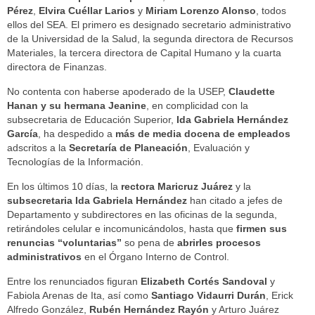
Pérez
,
Elvira Cuéllar Larios
y
Miriam Lorenzo Alonso
, todos
ellos del SEA. El primero es designado secretario administrativo
de la Universidad de la Salud, la segunda directora de Recursos
Materiales, la tercera directora de Capital Humano y la cuarta
directora de Finanzas.
No contenta con haberse apoderado de la USEP,
Claudette
Hanan y su hermana Jeanine
, en complicidad con la
subsecretaria de Educación Superior,
Ida Gabriela Hernández
García
, ha despedido a
más de media docena de empleados
adscritos a la
Secretaría de Planeación
, Evaluación y
Tecnologías de la Información.
En los últimos 10 días, la
rectora Maricruz Juárez
y la
subsecretaria Ida Gabriela Hernández
han citado a jefes de
Departamento y subdirectores en las oficinas de la segunda,
retirándoles celular e incomunicándolos, hasta que
firmen sus
renuncias “voluntarias”
so pena de
abrirles procesos
administrativos
en el Órgano Interno de Control.
Entre los renunciados figuran
Elizabeth Cortés Sandoval
y
Fabiola Arenas de Ita, así como
Santiago Vidaurri Durán
, Erick
Alfredo González,
Rubén Hernández Rayón
y Arturo Juárez