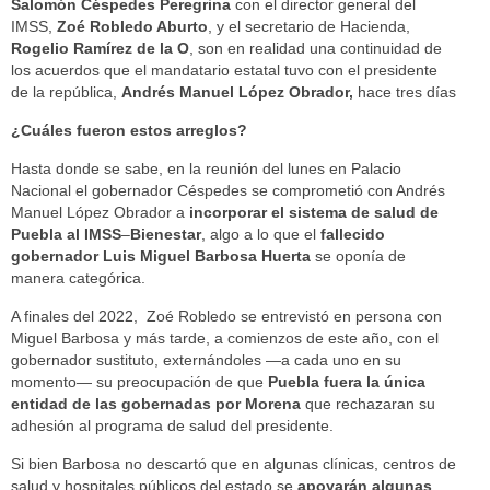
Salomón Céspedes Peregrina
con el director general del
IMSS,
Zoé Robledo Aburto
, y el secretario de Hacienda,
Rogelio Ramírez de la O
, son en realidad una continuidad de
los acuerdos que el mandatario estatal tuvo con el presidente
de la república,
Andrés Manuel López Obrador,
hace tres días
¿Cuáles fueron estos arreglos?
Hasta donde se sabe, en la reunión del lunes en Palacio
Nacional el gobernador Céspedes se comprometió con Andrés
Manuel López Obrador a
incorporar el sistema de salud de
Puebla al IMSS
–
Bienestar
, algo a lo que el
fallecido
gobernador Luis Miguel Barbosa Huerta
se oponía de
manera categórica.
A finales del 2022, Zoé Robledo se entrevistó en persona con
Miguel Barbosa y más tarde, a comienzos de este año, con el
gobernador sustituto, externándoles —a cada uno en su
momento— su preocupación de que
Puebla fuera la única
entidad de las gobernadas por Morena
que rechazaran su
adhesión al programa de salud del presidente.
Si bien Barbosa no descartó que en algunas clínicas, centros de
salud y hospitales públicos del estado se
apoyarán algunas